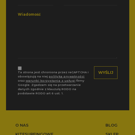
Wiadomość
Ta strona jest chroniona przez reCAPTCHA i
obowiązują na niej
polityka prywatności
oraz
warunki korzystania z usługi
firmy
Google. Zgadzam się na przetwarzanie
danych zgodnie z klauzulą RODO na
podstawie RODO art 6 ust. 1.
O NAS
BLOG
KITESURFINGOWE
SKLEP