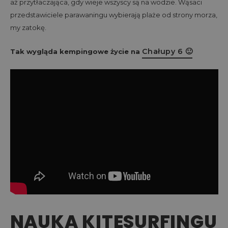
aż przytłaczająca, gdy wieje wszyscy są na wodzie. Wąsaci
przedstawiciele parawaningu wybierają plaże od strony morza,
my zatokę.
Chałupy 6 🙂
Tak wygląda kempingowe życie na
NAUKA KITESURFINGU