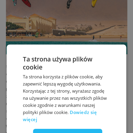
Ta strona używa plików
cookie
Same spoty są praktycznie tak dobre jak Półwysep. Dno
czasem przyniesie jakiś kamyczek lub muszelkę, dlatego
Ta strona korzysta z plików cookie, aby
uczymy się w butach neoprenowych, ale to praktycznie jedyna
zapewnić lepszą wygodę użytkowania.
przywara. Plusem natomiast jest wiatr, który wieje często jak w
Korzystając z tej strony, wyrażasz zgodę
zegarku pozwalając Ci zaplanować dzień. Rano śniadanko,
na używanie przez nas wszystkich plików
najgorsze upały przeżyte na relaksie podczas orzeźwiającej
cookie zgodnie z warunkami naszej
sesyjki na wodzie i czas wolny. Do wykorzystania aż za dużo
polityki plików cookie.
Dowiedz się
dobrodziejstw natury. Nurkowanie z rurką lub aparatem
więcej
tlenowym, wycieczki na rafę koralową lub safari na quadach.