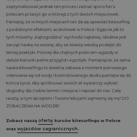
zoptymalizować jednak ten proces i zaznać sporo fun’u
polecam przeżyć go w którejś z tych dwóch miejscówek.
Pamiętaj, że w innych miejscach też da się uprawiać kitesurfing
z podobnymi efektami, aczkolwiek w Polsce i Egipcie jak to
tych mówimy „kajtogodzina” wychodzi najtaniej. Idealnie jest
zacząć naukę na wiosnę, aby ze świeżą wiedzą podejść do
letniej praktyki. Póżniej dla chętnych polecam wyjazdy w
dalsze kierunki pełne przygód i egzotyki. Pamiętajcie, że sama
nauka kitesurfingu to świetna zabawa a moment pierwszego
oderwania się od wody i kontrolowanego skoku pamięta się do
końca życia. Aby spróbować swoich sił wystarczy wybrać
dogodny dla Ciebie termin i miejsce i napisać do nas. Całą
resztą, w tym sprzętem i Twoimi lekcjami zajmiemy się my! DO
ZOBACZENIA NA WODZIE!
ofertę
Zobacz naszą
kursów kitesurfingu w Polsce
wyjazdów zagranicznych
oraz
.