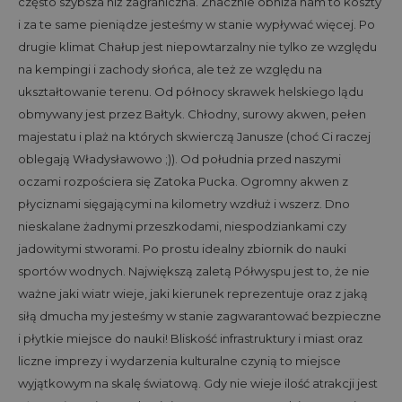
często szybsza niż zagraniczna. Znacznie obniża nam to koszty
i za te same pieniądze jesteśmy w stanie wypływać więcej. Po
drugie klimat Chałup jest niepowtarzalny nie tylko ze względu
na kempingi i zachody słońca, ale też ze względu na
ukształtowanie terenu. Od północy skrawek helskiego lądu
obmywany jest przez Bałtyk. Chłodny, surowy akwen, pełen
majestatu i plaż na których skwierczą Janusze (choć Ci raczej
oblegają Władysławowo ;)). Od południa przed naszymi
oczami rozpościera się Zatoka Pucka. Ogromny akwen z
płyciznami sięgającymi na kilometry wzdłuż i wszerz. Dno
nieskalane żadnymi przeszkodami, niespodziankami czy
jadowitymi stworami. Po prostu idealny zbiornik do nauki
sportów wodnych. Największą zaletą Półwyspu jest to, że nie
ważne jaki wiatr wieje, jaki kierunek reprezentuje oraz z jaką
siłą dmucha my jesteśmy w stanie zagwarantować bezpieczne
i płytkie miejsce do nauki! Bliskość infrastruktury i miast oraz
liczne imprezy i wydarzenia kulturalne czynią to miejsce
wyjątkowym na skalę światową. Gdy nie wieje ilość atrakcji jest