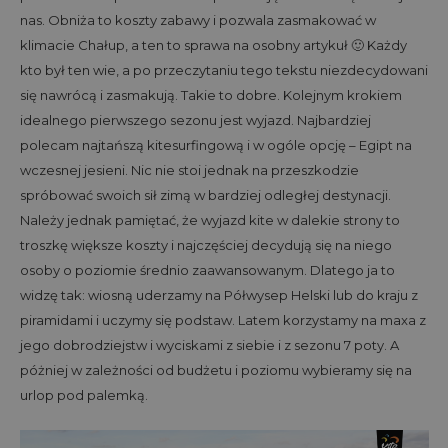
nas. Obniża to koszty zabawy i pozwala zasmakować w
klimacie Chałup, a ten to sprawa na osobny artykuł 🙂 Każdy
kto był ten wie, a po przeczytaniu tego tekstu niezdecydowani
się nawrócą i zasmakują. Takie to dobre. Kolejnym krokiem
idealnego pierwszego sezonu jest wyjazd. Najbardziej
polecam najtańszą kitesurfingową i w ogóle opcję – Egipt na
wczesnej jesieni. Nic nie stoi jednak na przeszkodzie
spróbować swoich sił zimą w bardziej odległej destynacji.
Należy jednak pamiętać, że wyjazd kite w dalekie strony to
troszkę większe koszty i najczęściej decydują się na niego
osoby o poziomie średnio zaawansowanym. Dlatego ja to
widzę tak: wiosną uderzamy na Półwysep Helski lub do kraju z
piramidami i uczymy się podstaw. Latem korzystamy na maxa z
jego dobrodziejstw i wyciskami z siebie i z sezonu 7 poty. A
póżniej w zależności od budżetu i poziomu wybieramy się na
urlop pod palemką.