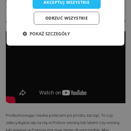
Brzmi spoko? Dla mnie tak, dlatego wybieram się tam na
AKCEPTUJ WSZYSTKIE
wiosnę i jesień a Tobie proponuje sprawdzić jedną z tych opcji.
ODRZUĆ WSZYSTKIE
A tak z nami na wyjeździe kitesurfingowym w Egipcie 🙂
POKAŻ SZCZEGÓŁY
Podsumowując naukę polecam po prostu zacząć. To czy
zdecydujesz się na nią w Polsce wiosną lub latem czy wiosną
lub jesienią w Egipcie ma znaczenie drugorzędne. Aby