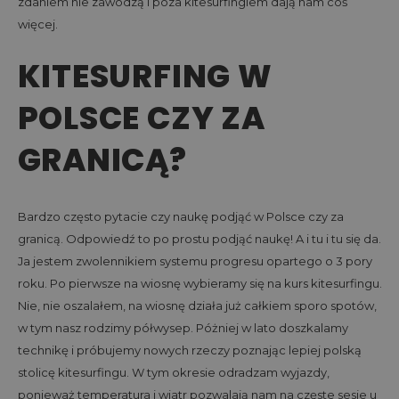
zdaniem nie zawodzą i poza kitesurfingiem dają nam coś
więcej.
KITESURFING W
POLSCE CZY ZA
GRANICĄ?
Bardzo często pytacie czy naukę podjąć w Polsce czy za
granicą. Odpowiedź to po prostu podjąć naukę! A i tu i tu się da.
Ja jestem zwolennikiem systemu progresu opartego o 3 pory
roku. Po pierwsze na wiosnę wybieramy się na kurs kitesurfingu.
Nie, nie oszalałem, na wiosnę działa już całkiem sporo spotów,
w tym nasz rodzimy półwysep. Póżniej w lato doszkalamy
technikę i próbujemy nowych rzeczy poznając lepiej polską
stolicę kitesurfingu. W tym okresie odradzam wyjazdy,
ponieważ temperatura i wiatr pozwalają nam na częste sesje u