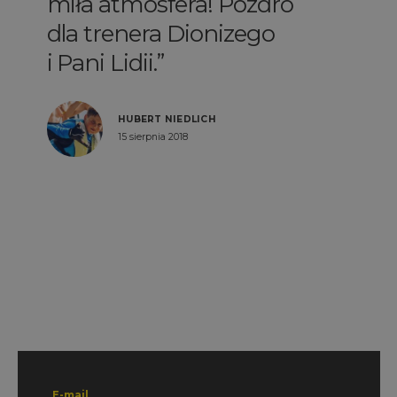
miła atmosfera! Pozdro
dla trenera Dionizego
i Pani Lidii.
HUBERT NIEDLICH
15 sierpnia 2018
E-mail