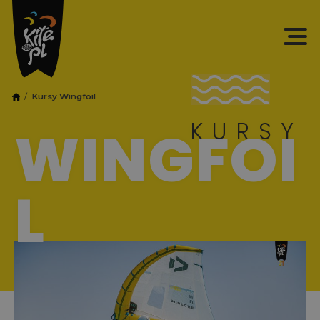
Kursy Wingfoil
KURSY
WINGFOI
L