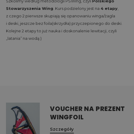
Szkolimy według metodologii PSWing, czyli
Polskiego
Stowarzyszenia Wing
. Kurs podzielony jest na
4 etapy
,
z czego 2 pierwsze skupiają się opanowaniu winga/żagla
i deski, jeszcze bez foila(skrzydła) przyczepionego do deski.
Kolejne 2 etapy to już nauka i doskonalenie lewitacji, czyli
„latania” na wodą:)
VOUCHER NA PREZENT
WINGFOIL
Szczegóły