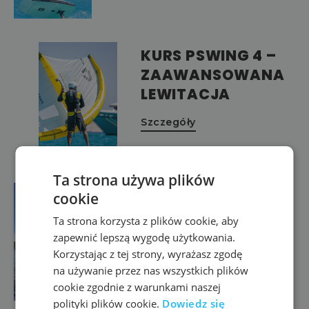
KURS PSWING 4 –
ZAAWANSOWANA
LEWITACJA
Szczegóły
Ta strona używa plików
KURS INSTRUKTORA
cookie
WINGFOIL
Ta strona korzysta z plików cookie, aby
zapewnić lepszą wygodę użytkowania.
Szczegóły
Korzystając z tej strony, wyrażasz zgodę
na używanie przez nas wszystkich plików
cookie zgodnie z warunkami naszej
polityki plików cookie.
Dowiedz się