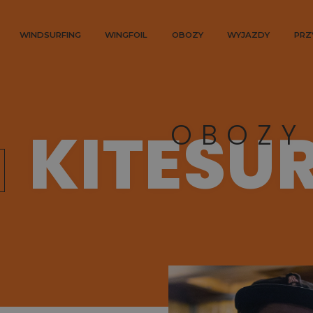
WINDSURFING
WINGFOIL
OBOZY
WYJAZDY
PRZ
KITESU
OBOZY