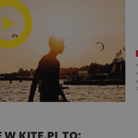
T
o
0
W KITE.PL TO: