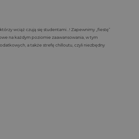
którzy wciąż czują się studentami…! Zapewnimy „fiestę”
ngowe na każdym poziomie zaawansowania, w tym
datkowych, a także strefę chilloutu, czyli niezbędny