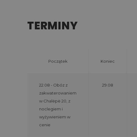
TERMINY
Początek
Koniec
22.08 - Obóz z
29.08
zakwaterowaniem
w Chalëpë 20, z
noclegiem i
wyżywieniem w
cenie