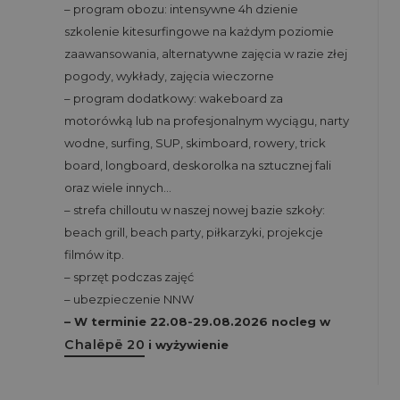
– program obozu: intensywne 4h dzienie
szkolenie kitesurfingowe na każdym poziomie
zaawansowania, alternatywne zajęcia w razie złej
pogody, wykłady, zajęcia wieczorne
– program dodatkowy: wakeboard za
motorówką lub na profesjonalnym wyciągu, narty
wodne, surfing, SUP, skimboard, rowery, trick
board, longboard, deskorolka na sztucznej fali
oraz wiele innych…
– strefa chilloutu w naszej nowej bazie szkoły:
beach grill, beach party, piłkarzyki, projekcje
filmów itp.
– sprzęt podczas zajęć
– ubezpieczenie NNW
– W terminie 22.08-29.08.2026 nocleg w
Chalëpë 20
i wyżywienie