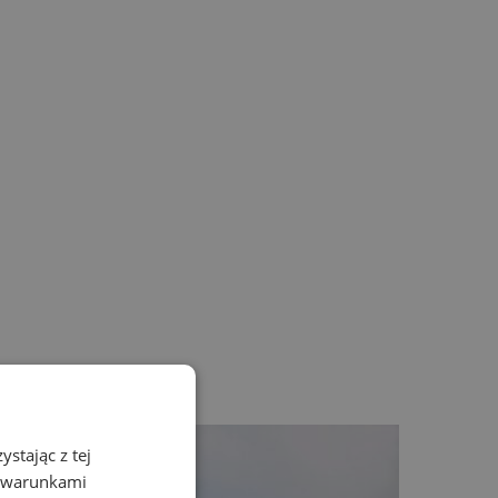
stając z tej
z warunkami