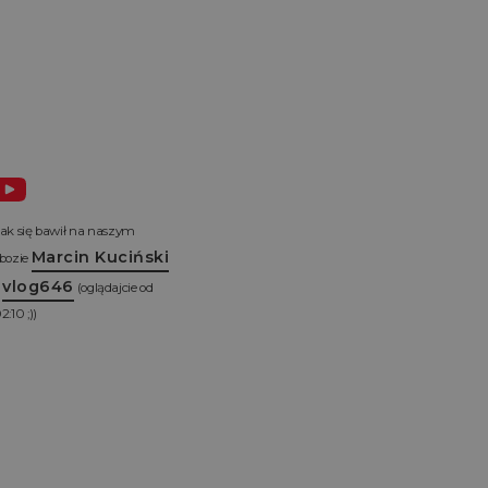
ak się bawił na naszym
Marcin Kuciński
bozie
vlog646
z
(oglądajcie od
2:10 ;))