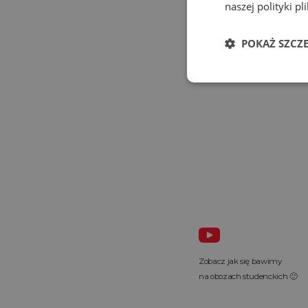
naszej polityki p
POKAŻ SZCZ
Zobacz jak się bawimy
na obozach studenckich 🙂