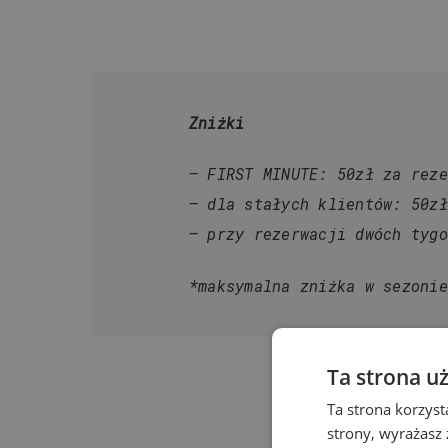
Zniżki
– FIRST MINUTE: 50zł za reze
– dla stałych klientów: 50zł
– przy rezerwacji dwóch tygo
*maksymalna zniżka w sezonie
Ta strona u
Ta strona korzyst
strony, wyrażasz