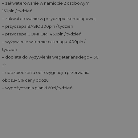
– zakwaterowanie w namiocie 2 osobowym:
150pln / tydzień
– zakwaterowanie w przyczepie kempingowej:
– przyczepa BASIC 300pln / tydzień
– przyczepa COMFORT 450pln / tydzień
– wyżywienie w formie cateringu: 400pln /
tydzień
– dopłata do wyżywienia wegetariańskiego – 30
zł
– ubezpieczenia od rezygnacji i przerwania
obozu– 5% ceny obozu
– wypożyczenia pianki 60zł/tydzień