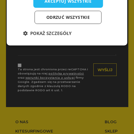
AKCEPTUJ WSZYSTKIE
Wiadomość
ODRZUĆ WSZYSTKIE
POKAŻ SZCZEGÓŁY
Ta strona jest chroniona przez reCAPTCHA i
obowiązują na niej
polityka prywatności
oraz
warunki korzystania z usługi
firmy
Google. Zgadzam się na przetwarzanie
danych zgodnie z klauzulą RODO na
podstawie RODO art 6 ust. 1.
O NAS
BLOG
KITESURFINGOWE
SKLEP