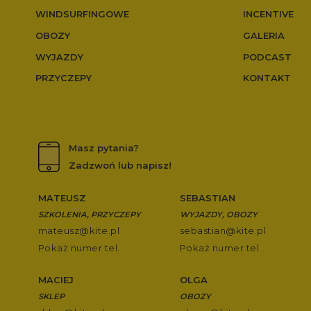
WINDSURFINGOWE
INCENTIVE
OBOZY
GALERIA
WYJAZDY
PODCAST
PRZYCZEPY
KONTAKT
Masz pytania?
Zadzwoń lub napisz!
MATEUSZ
SEBASTIAN
SZKOLENIA, PRZYCZEPY
WYJAZDY, OBOZY
mateusz@kite.pl
sebastian@kite.pl
Pokaż numer tel.
Pokaż numer tel.
MACIEJ
OLGA
SKLEP
OBOZY