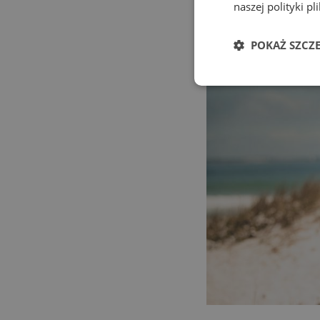
naszej polityki p
Absolutny must have nie
POKAŻ SZCZ