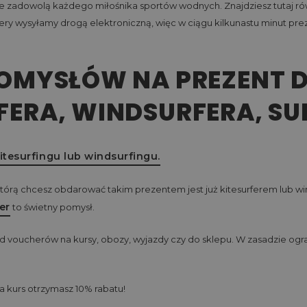
óre zadowolą każdego miłośnika sportów wodnych. Znajdziesz tutaj r
hery wysyłamy drogą elektroniczną, więc w ciągu kilkunastu minut p
POMYSŁÓW NA PREZENT 
FERA, WINDSURFERA, SU
itesurfingu lub windsurfingu.
którą chcesz obdarować takim prezentem jest już kitesurferem lub w
er
to świetny pomysł.
 voucherów na kursy, obozy, wyjazdy czy do sklepu. W zasadzie ogra
a kurs otrzymasz 10% rabatu!