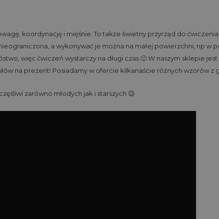
agę, koordynację i mięśnie. To także świetny przyrząd do ćwiczenia 
st nieograniczona, a wykonywać je można na małej powierzchni, np w p
stwo, więc ćwiczeń wystarczy na długi czas
🙂
W naszym sklepie jest 
łów na prezent! Posiadamy w ofercie kilkanaście różnych wzorów z g
częśliwi zarówno młodych jak i starszych 😉