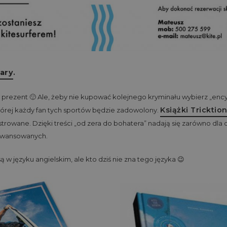
nary
.
 prezent 🙂 Ale, żeby nie kupować kolejnego kryminału wybierz „enc
Książki Tricktio
której każdy fan tych sportów będzie zadowolony.
ustrowane. Dzięki treści „od zera do bohatera” nadają się zarówno dla
aawansowanych.
 w języku angielskim, ale kto dziś nie zna tego języka 😉