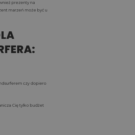
ównież prezenty na
rezent marzeń może być u
DLA
RFERA:
indsurferem czy dopiero
nicza Cię tylko budżet