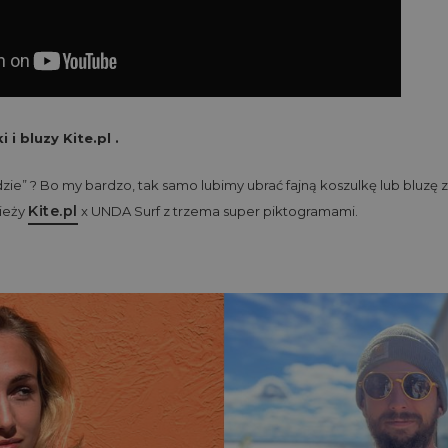
 i bluzy Kite.pl
.
dzie” ? Bo my bardzo, tak samo lubimy ubrać fajną koszulkę lub bluzę
Kite.pl
zieży
x UNDA Surf z trzema super piktogramami.