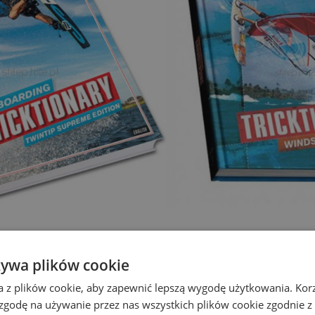
żywa plików cookie
poncho
szlafrokiem a ręcznikiem. Kto
nie ma ten nie wie co to kom
a z plików cookie, aby zapewnić lepszą wygodę użytkowania. Korzy
kempingu 😉 W ofercie naszego sklepu kitesurfingowego znajdziesz 
 zgodę na używanie przez nas wszystkich plików cookie zgodnie 
stic i Manera.