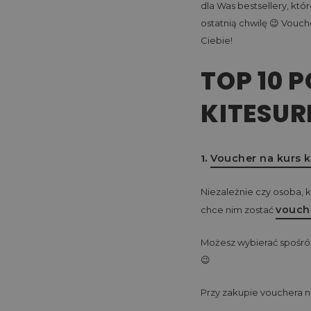
dla Was bestsellery, kt
ostatnią chwilę 😉 Vouc
Ciebie!
TOP 10 
KITESUR
Voucher na kurs k
1.
Niezależnie czy osoba, 
vouch
chce nim zostać
Możesz wybierać spośród
😉
Przy zakupie vouchera n