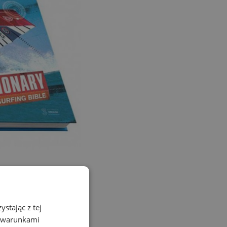
fort na spocie czy w
stając z tej
kilkanaście różnych
z warunkami