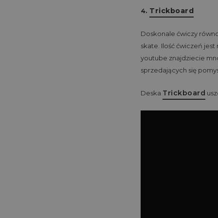
Trickboard
4.
Doskonale ćwiczy równow
skate. Ilość ćwiczeń je
youtube znajdziecie mnó
sprzedających się pomys
Trickboard
Deska
usz