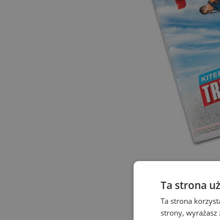
Poncho
3.
.
Ta strona u
Poncho to coś pomiędzy 
Ta strona korzyst
drodze pod prysznic na 
strony, wyrażasz
wzorów poncha marek My