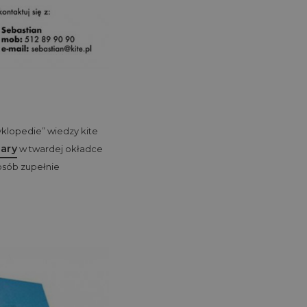
yklopedie” wiedzy kite
nary
w twardej okładce
 osób zupełnie