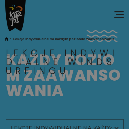
Lekcje indywidualne na każdym poziomie zaawansowania
LEKCJE INDYWI
KAŻDY POZIO
DUALNE WINDS
URFINGU
M ZAAWANSO
WANIA