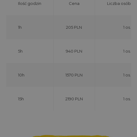
Ilość godzin
Cena
Liczba osób w 
1h
205 PLN
1 os.
5h
940 PLN
1 os.
10h
1570 PLN
1 os.
15h
2190 PLN
1 os.