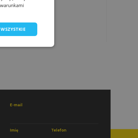
z warunkami
MARTA RYBUS
17 czerwca 2017
 WSZYSTKIE
E-mail
Imię
Telefon