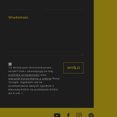
Wiadomość
Ta strona jest chroniona przez
reCAPTCHA i obowiązują na niej
polityka prywatności
oraz
warunki korzystania z usługi
firmy
Google. Zgadzam się na
przetwarzanie danych zgodnie z
klauzulą RODO na podstawie RODO
art 6 ust. 1.