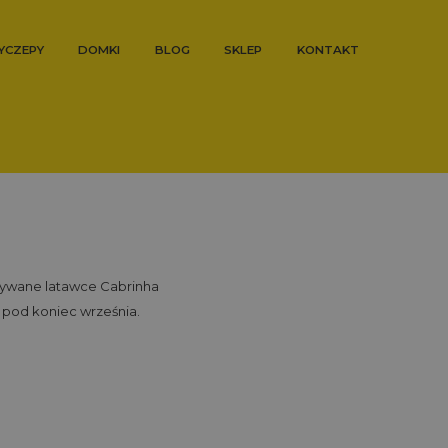
YCZEPY
DOMKI
BLOG
SKLEP
KONTAKT
używane latawce Cabrinha
 pod koniec września.