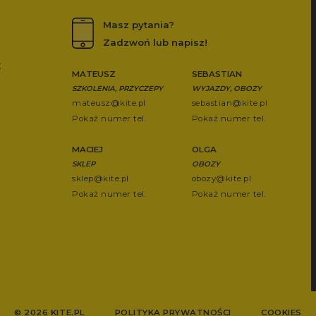
Masz pytania?
Zadzwoń lub napisz!
E
MATEUSZ
SEBASTIAN
SZKOLENIA, PRZYCZEPY
WYJAZDY, OBOZY
mateusz@kite.pl
sebastian@kite.pl
Pokaż numer tel.
Pokaż numer tel.
MACIEJ
OLGA
SKLEP
OBOZY
sklep@kite.pl
obozy@kite.pl
Pokaż numer tel.
Pokaż numer tel.
© 2026 KITE.PL
POLITYKA PRYWATNOŚCI
COOKIES