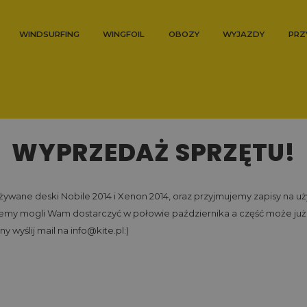
WINDSURFING
WINGFOIL
OBOZY
WYJAZDY
PRZ
WYPRZEDAŻ SPRZĘTU!
wane deski Nobile 2014 i Xenon 2014, oraz przyjmujemy zapisy na 
iemy mogli Wam dostarczyć w połowie października a część może już
y wyślij mail na info@kite.pl:)