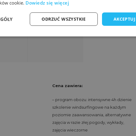
lików cookie.
Dowiedz się więcej
EGÓŁY
ODRZUĆ WSZYSTKIE
AKCEPTUJ
Cena zawiera:
– program obozu: intensywne 4h dzienie
szkolenie windsurfingowe na każdym
poziomie zaawansowania, alternatywne
zajęcia w razie złej pogody, wykłady,
zajęcia wieczorne