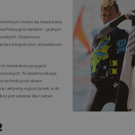
na którym mieści się nasza baza
 na Półwyspie Helskim – jednym
w wodnych. Stopniowo
bardzo bezpieczna i stosunkowo
dych miłośników przygód
nsowanych. To świetna okazja,
je techniki pod okiem
urę i aktywny wypoczynek, a do
óz jest właśnie dla Ciebie!
2