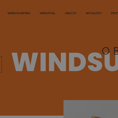
WINDSURFING
WINGFOIL
OBOZY
WYJAZDY
PRZ
WINDS
O