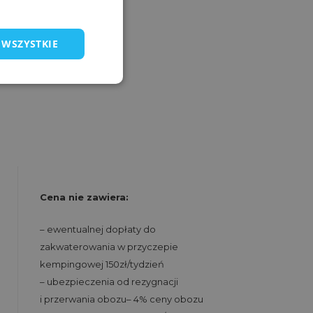
 WSZYSTKIE
Cena nie zawiera:
– ewentualnej dopłaty do
zakwaterowania w przyczepie
kempingowej 150zł/tydzień
– ubezpieczenia od rezygnacji
i przerwania obozu– 4% ceny obozu