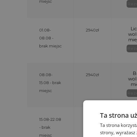
miejsc
01.08-
2940zł
08.08 -
brak miejsc
08.08-
2940zł
15.08 - brak
miejsc
Ta strona u
15.08-22.08
2940zł
Ta strona korzyst
- brak
strony, wyrażasz
miejsc