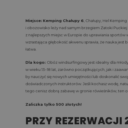
Miejsce:
Kemping Chałupy 6
, Chałupy, Hel Kemping 
i obozowisko leży nad samym brzegiem Zatoki Puckiej
z najlepszych miejsc w Europie do uprawiania sportó
wzrastająca głębokość akwenu sprawia, że nauka jest 
łatwa.
Dla kogo:
Obóz windsurfingowy jest idealny dla mło
w wieku 13–18 lat, zarówno początkujących, jak i zaawa
by nauczyć się nowych umiejętności lub doskonalić swo
doświadczonych instruktorów. Jeśli kochasz wodę, nat
tego cenisz dobrą zabawę w gronie rówieśników, ten ob
Zaliczka tylko 500 złotych!
PRZY REZERWACJI 