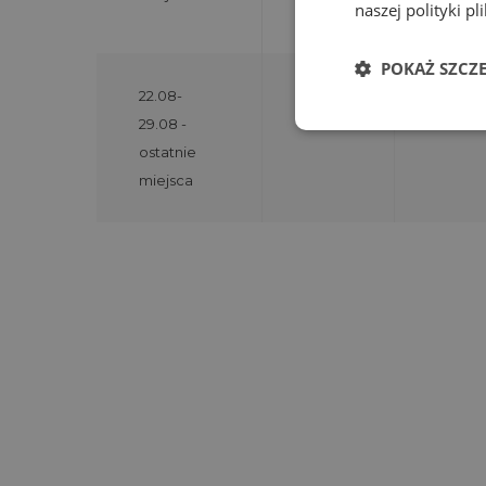
naszej polityki p
POKAŻ SZCZ
22.08-
2940zł
29.08 -
ostatnie
miejsca