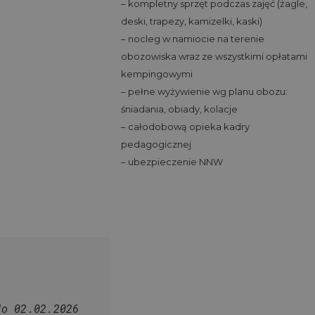
– kompletny sprzęt podczas zajęć (żagle,
deski, trapezy, kamizelki, kaski)
– nocleg w namiocie na terenie
obozowiska wraz ze wszystkimi opłatami
kempingowymi
– pełne wyżywienie wg planu obozu:
śniadania, obiady, kolacje
– całodobową opieka kadry
pedagogicznej
– ubezpieczenie NNW
do 02.02.2026