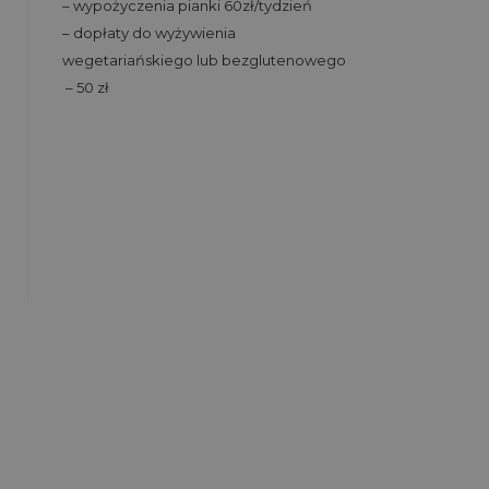
– wypożyczenia pianki 60zł/tydzień
– dopłaty do wyżywienia
wegetariańskiego lub bezglutenowego
– 50 zł