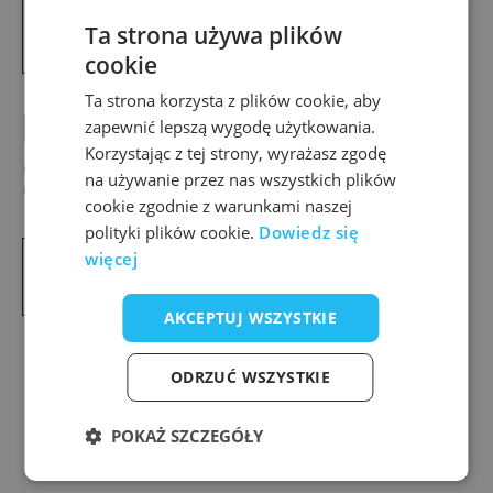
Ta strona używa plików
WYBIERZ VOUCHER
cookie
Ta strona korzysta z plików cookie, aby
NAJCZĘŚCIEJ
zapewnić lepszą wygodę użytkowania.
Korzystając z tej strony, wyrażasz zgodę
ZADAWANE PYTANIA
na używanie przez nas wszystkich plików
cookie zgodnie z warunkami naszej
polityki plików cookie.
Dowiedz się
więcej
F.A.Q.
AKCEPTUJ WSZYSTKIE
ODRZUĆ WSZYSTKIE
POKAŻ SZCZEGÓŁY