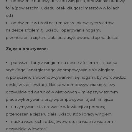
omówienie budowy deski do wingfoila, omówienie budowy
foila (powierzchni, układu lotek, długości masztów w foilach
itd.)
omówienie w teorii na trenażerze pierwszych startów
na desce z foilem tj. układu i operowania nogami,
przenoszenia ciężaru ciała oraz usytuowania stóp na desce
Zajęcia praktyczne:
pierwsze starty z wingiem na desce z foilem m.in. nauka
szybkiego i energicznego wpompowywanie się wingiem,
w połączeniu z wpompowywaniem się nogami, by wprowadzić
deskę w stan lewitacji. Nauka wpompowywania się zależy
oczywiście od warunków wiatrowych – im lepszy wiatr, tym
praca wykonywania przy wpompowywaniu jest mniejsza
utrzymywanie i sterowanie w lewitacji za pomocą
przenoszenia ciężaru ciała, układu stóp i pracy wingiem
nauka wszelkich rodzajów zwrotu na wiatr i z wiatrem –
oczywiście w lewitacji