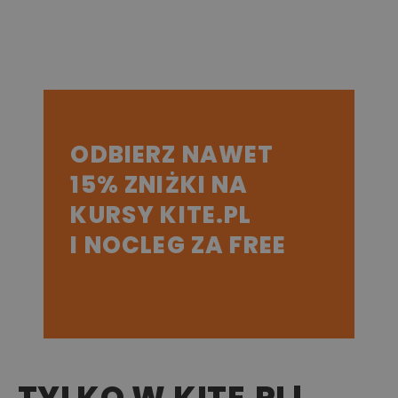
ODBIERZ NAWET
15% ZNIŻKI NA
KURSY KITE.PL
I NOCLEG ZA FREE
TYLKO W KITE.PL!