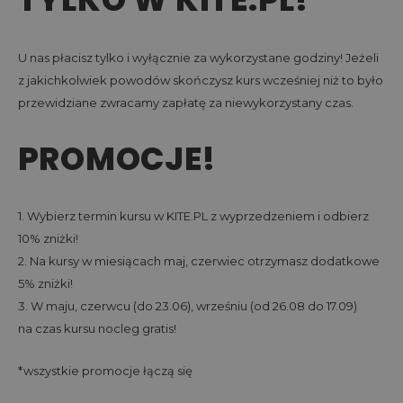
U nas płacisz tylko i wyłącznie za wykorzystane godziny! Jeżeli
z jakichkolwiek powodów skończysz kurs wcześniej niż to było
przewidziane zwracamy zapłatę za niewykorzystany czas.
PROMOCJE!
1. Wybierz termin kursu w KITE.PL z wyprzedzeniem i odbierz
10% zniżki!
2. Na kursy w miesiącach maj, czerwiec otrzymasz dodatkowe
5% zniżki!
3. W maju, czerwcu (do 23.06), wrześniu (od 26.08 do 17.09)
na czas kursu nocleg gratis!
*wszystkie promocje łączą się