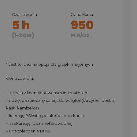
Czas trwania
Cena kursu
5 h
950
(1-2 DNI)
PLN/OS.
* Jest to idealna opcja dla grupki znajomych
Cena zawiera:
– zajęcia z licencjonowanym instruktorem
– nowy, bezpieczny sprzęt do wingfoil (skrzydło, deska,
kask, kamizelka)
– licencję PSWing po ukończeniu kursu
– asekurację łodzi motorowodnej
– ubezpieczenie NNW