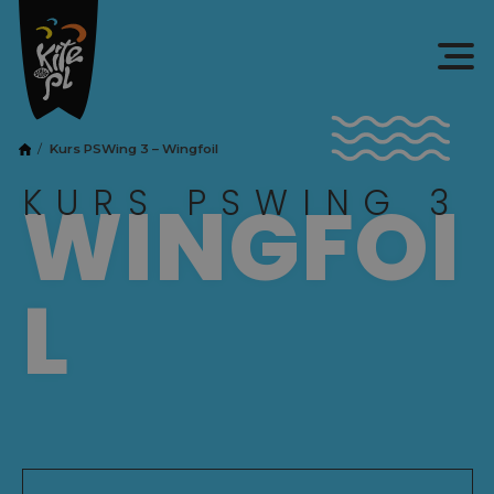
Kurs PSWing 3 – Wingfoil
KURS PSWING 3
WINGFOI
L