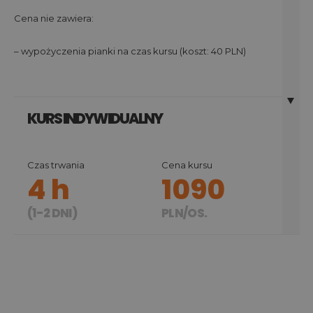
Cena nie zawiera:
– wypożyczenia pianki na czas kursu (koszt: 40 PLN)
KURS INDYWIDUALNY
Czas trwania
Cena kursu
4 h
1090
(1-2 DNI)
PLN/OS.