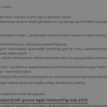
l Gounę:
akrotnie, również w tym roku w styczniu i lutym.
 interesuje są dużo atrakcyjniejsze, bo zaczynają się od 2080zł za tydz
, prywatne miasto,, zbudowane na sztucznych wyspach. Ładne mariny
hotelu Rihanna tuż obok bazy kitesurfingowej
ych: nurkowanie, quad safari, snorkling, golf, go carty, wakeboard (j
wiele wiele innych
 bardzo klimatyczna, infrastruktura dla dzieci (z opcją polskiej opieku
obić całodniowy wypad luksusową łodzią na bezludną wyspę Tawila. 
nas – wymarzony spot.
rznych dla osób korzystającyh ze szkolenia kitesurfingowego instruk
iągu wakeboardowym (tylko wstęp dodatkowo płatny).
 szczegółów na temat wyjazdu –
/wyjazdy1/el-gouna-egipt-kitesurfing-maj-2015/
 z naszych wypadów do Egiptu, abyś wiedział czego możesz się spod