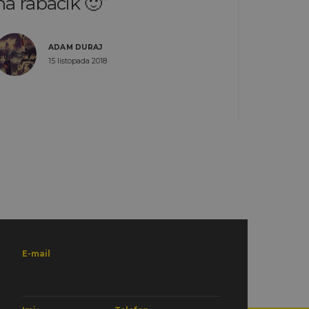
na rabacik 🙂
ADAM DURAJ
15 listopada 2018
E-mail