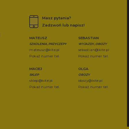
Masz pytania?
Zadzwoń lub napisz!
E
MATEUSZ
SEBASTIAN
SZKOLENIA, PRZYCZEPY
WYJAZDY, OBOZY
mateusz@kite.pl
sebastian@kite.pl
Pokaż numer tel.
Pokaż numer tel.
MACIEJ
OLGA
SKLEP
OBOZY
sklep@kite.pl
obozy@kite.pl
Pokaż numer tel.
Pokaż numer tel.