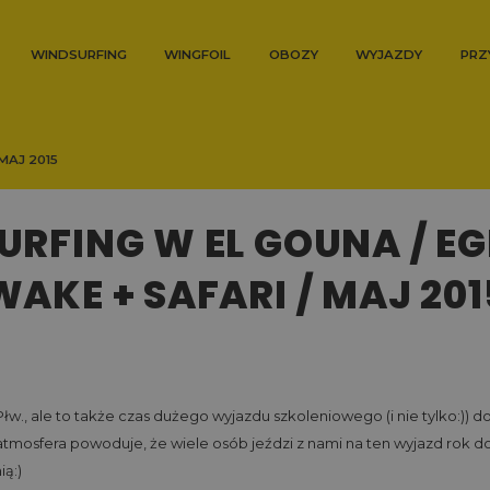
WINDSURFING
WINGFOIL
OBOZY
WYJAZDY
PRZ
 MAJ 2015
URFING W EL GOUNA / EGI
WAKE + SAFARI / MAJ 201
łw., ale to także czas dużego wyjazdu szkoleniowego (i nie tylko:)) do 
atmosfera powoduje, że wiele osób jeździ z nami na ten wyjazd rok do
ią:)