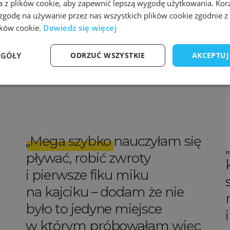
a z plików cookie, aby zapewnić lepszą wygodę użytkowania. Korzy
 zgodę na używanie przez nas wszystkich plików cookie zgodnie 
 artykułu: Brak tagów przypisanych do tego artykułu.
lików cookie.
Dowiedz się więcej
EGÓŁY
ODRZUĆ WSZYSTKIE
AKCEPTUJ
Mega szybko
nauczyłam się
pływać, robić zwroty
i pierwsze fiku miku
na kajciku – dodam że nie
było to jedyne miejsce
w którym próbowałam więc