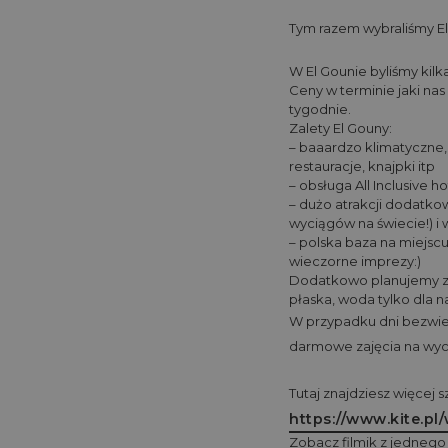
Tym razem wybraliśmy E
W El Gounie byliśmy kilk
Ceny w terminie jaki nas
tygodnie.
Zalety El Gouny:
– baaardzo klimatyczne
restauracje, knajpki itp
– obsługa All Inclusive 
– dużo atrakcji dodatkow
wyciągów na świecie!) i 
– polska baza na miejscu,
wieczorne imprezy:)
Dodatkowo planujemy zr
płaska, woda tylko dla 
W przypadku dni bezwiet
darmowe zajęcia na wyc
Tutaj znajdziesz więcej
https://www.kite.pl
Zobacz filmik z jednego