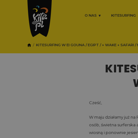
O NAS
KITESURFING
KITESURFING W El GOUNA / EGIPT / + WAKE + SAFARI /
KITES
Cześć,
W maju działamy już na P
osób, świetna surferska 
wiosną i ponownie jesien