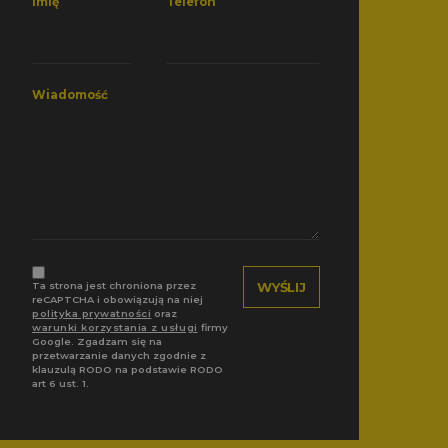
Imię
Telefon
Wiadomość
Ta strona jest chroniona przez
reCAPTCHA i obowiązują na niej
polityka prywatności
oraz
warunki korzystania z usługi
firmy
Google. Zgadzam się na
przetwarzanie danych zgodnie z
klauzulą RODO na podstawie RODO
art 6 ust. 1.