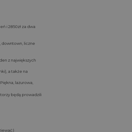
ień i 2850zł za dwa
, downtown, liczne
eden z największych
nki), a także na
Piękna, lazurowa,
torzy będą prowadzili
ziewać;)