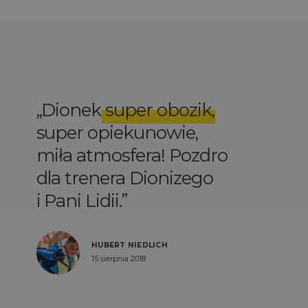
Dionek
super obozik
,
super opiekunowie,
miła atmosfera! Pozdro
dla trenera Dionizego
i Pani Lidii.
HUBERT NIEDLICH
15 sierpnia 2018