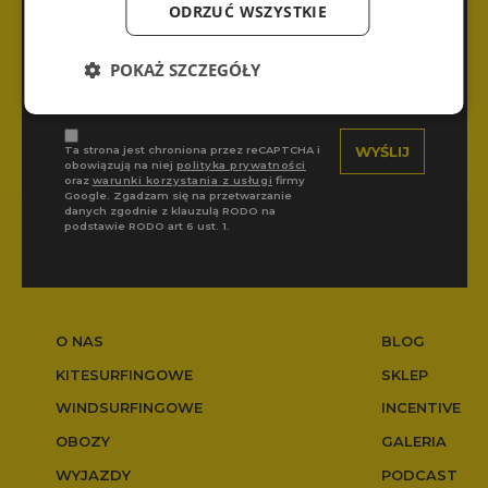
ODRZUĆ WSZYSTKIE
POKAŻ SZCZEGÓŁY
Ta strona jest chroniona przez reCAPTCHA i
obowiązują na niej
polityka prywatności
oraz
warunki korzystania z usługi
firmy
Google. Zgadzam się na przetwarzanie
danych zgodnie z klauzulą RODO na
podstawie RODO art 6 ust. 1.
O NAS
BLOG
KITESURFINGOWE
SKLEP
WINDSURFINGOWE
INCENTIVE
OBOZY
GALERIA
WYJAZDY
PODCAST