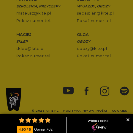
SZKOLENIA, PRZYCZEPY
WYJAZDY, OBOZY
mateusz@kite.pl
sebastian@kite.pl
Pokaż numer tel.
Pokaż numer tel.
MACIEJ
OLGA
SKLEP
OBOZY
sklep@kite.pl
obozy@kite.pl
Pokaż numer tel.
Pokaż numer tel.
© 2026 KITE.PL
POLITYKA PRYWATNOŚCI
COOKIES
Widget opinii
POWERED BY
4.90 / 5
Opinie: 762