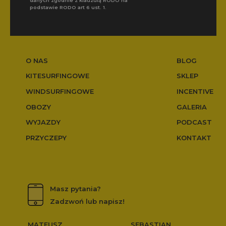
danych zgodnie z klauzulą RODO na
podstawie RODO art 6 ust. 1.
O NAS
BLOG
KITESURFINGOWE
SKLEP
WINDSURFINGOWE
INCENTIVE
OBOZY
GALERIA
WYJAZDY
PODCAST
PRZYCZEPY
KONTAKT
Masz pytania?
Zadzwoń lub napisz!
MATEUSZ
SEBASTIAN