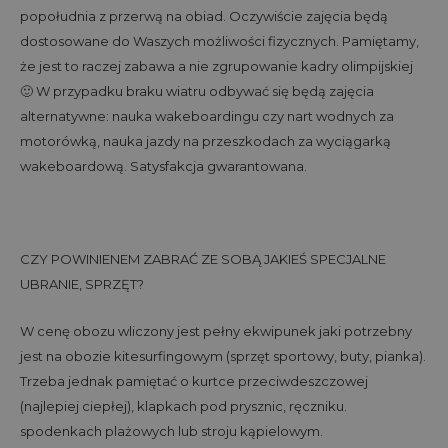
popołudnia z przerwą na obiad. Oczywiście zajęcia będą
dostosowane do Waszych możliwości fizycznych. Pamiętamy,
że jest to raczej zabawa a nie zgrupowanie kadry olimpijskiej
🙂 W przypadku braku wiatru odbywać się będą zajęcia
alternatywne: nauka wakeboardingu czy nart wodnych za
motorówką, nauka jazdy na przeszkodach za wyciągarką
wakeboardową. Satysfakcja gwarantowana.
CZY POWINIENEM ZABRAĆ ZE SOBĄ JAKIEŚ SPECJALNE
UBRANIE, SPRZĘT?
W cenę obozu wliczony jest pełny ekwipunek jaki potrzebny
jest na obozie kitesurfingowym (sprzęt sportowy, buty, pianka).
Trzeba jednak pamiętać o kurtce przeciwdeszczowej
(najlepiej ciepłej), klapkach pod prysznic, ręczniku.
spodenkach plażowych lub stroju kąpielowym.