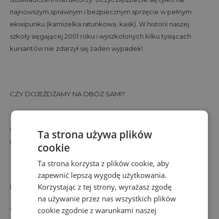
najnowszym,sprawnym i bezpiecznym sprzęcie w pełnym
ekwipunku (kamizelka ratunkowa, kask). W historii naszej
szkoły sięgającej 2001 roku i wyszkolonych kilku tysiącach
kursantów nie zdarzył się żaden wypadek!
CZY DOJEŻDŻAMY NA OBÓZ SAMI?
Tak, najczęściej uczestnicy dojeżdżają PKP do stacji w
Chałupach skąd zapewniamy odbiór lub samochodami, które
Ta strona używa plików
można zaparkować na kempingu (12zł/doba).
cookie
Ta strona korzysta z plików cookie, aby
zapewnić lepszą wygodę użytkowania.
Korzystając z tej strony, wyrażasz zgodę
DO CZEGO SŁUŻĄ WARUNKI UCZESTNICTWA?
na używanie przez nas wszystkich plików
Warunki uczestnictwa jest to szczegółowy opis zasad i
cookie zgodnie z warunkami naszej