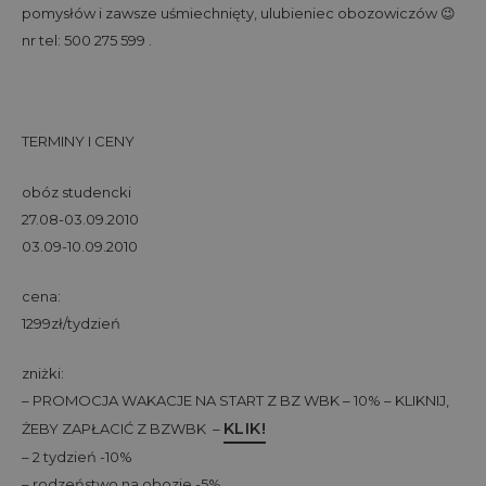
pomysłów i zawsze uśmiechnięty, ulubieniec obozowiczów 😉
nr tel: 500 275 599 .
TERMINY I CENY
obóz studencki
27.08-03.09.2010
03.09-10.09.2010
cena:
1299zł/tydzień
zniżki:
– PROMOCJA WAKACJE NA START Z BZ WBK – 10% – KLIKNIJ,
KLIK!
ŻEBY ZAPŁACIĆ Z BZWBK –
– 2 tydzień -10%
– rodzeństwo na obozie -5%