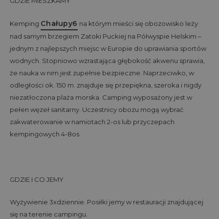
GDZIE MIESZKAMY
Chałupy6
Kemping
na którym mieści się obozowisko leży
nad samym brzegiem Zatoki Puckiej na Półwyspie Helskim –
jednym z najlepszych miejsc w Europie do uprawiania sportów
wodnych. Stopniowo wzrastająca głębokość akwenu sprawia,
że nauka w nim jest zupełnie bezpieczne. Naprzeciwko, w
odległości ok. 150 m. znajduje się przepiękna, szeroka i nigdy
niezatłoczona plaża morska. Camping wyposażony jest w
pełen węzeł sanitarny. Uczestnicy obozu mogą wybrać
zakwaterowanie w namiotach 2-os lub przyczepach
kempingowych 4-8os.
GDZIE I CO JEMY
Wyżywienie 3xdziennie. Posiłki jemy w restauracji znajdującej
się na terenie campingu.