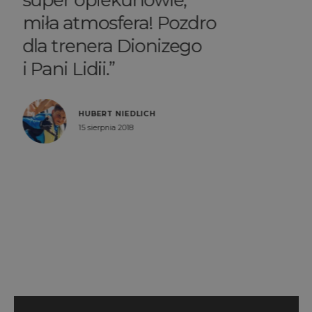
kitesurfingowa! Bardzo
profesjonalni
instruktorzy
przykładający się do
zajęć.
KACPER JANUSIAK
26 maja 2017