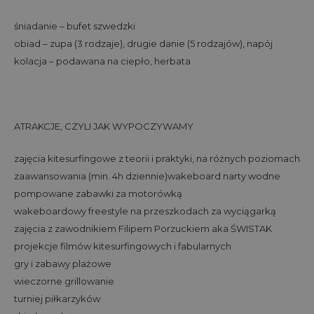
śniadanie – bufet szwedzki
obiad – zupa (3 rodzaje), drugie danie (5 rodzajów), napój
kolacja – podawana na ciepło, herbata
ATRAKCJE, CZYLI JAK WYPOCZYWAMY
zajęcia kitesurfingowe z teorii i praktyki, na różnych poziomach
zaawansowania (min. 4h dziennie)wakeboard narty wodne
pompowane zabawki za motorówką
wakeboardowy freestyle na przeszkodach za wyciągarką
zajęcia z zawodnikiem Filipem Porzuckiem aka ŚWISTAK
projekcje filmów kitesurfingowych i fabularnych
gry i zabawy plażowe
wieczorne grillowanie
turniej piłkarzyków