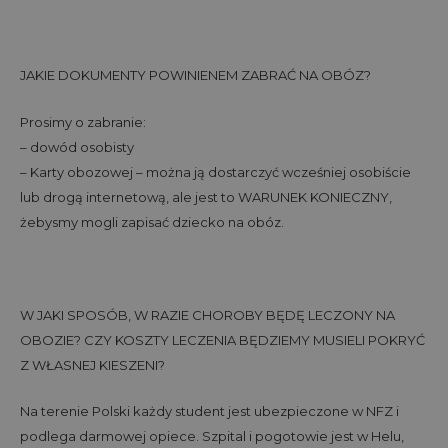
JAKIE DOKUMENTY POWINIENEM ZABRAĆ NA OBÓZ?
Prosimy o zabranie:
– dowód osobisty
– Karty obozowej – można ją dostarczyć wcześniej osobiście
lub drogą internetową, ale jest to WARUNEK KONIECZNY,
żebysmy mogli zapisać dziecko na obóz.
W JAKI SPOSÓB, W RAZIE CHOROBY BĘDĘ LECZONY NA
OBOZIE? CZY KOSZTY LECZENIA BĘDZIEMY MUSIELI POKRYĆ
Z WŁASNEJ KIESZENI?
Na terenie Polski każdy student jest ubezpieczone w NFZ i
podlega darmowej opiece. Szpital i pogotowie jest w Helu,