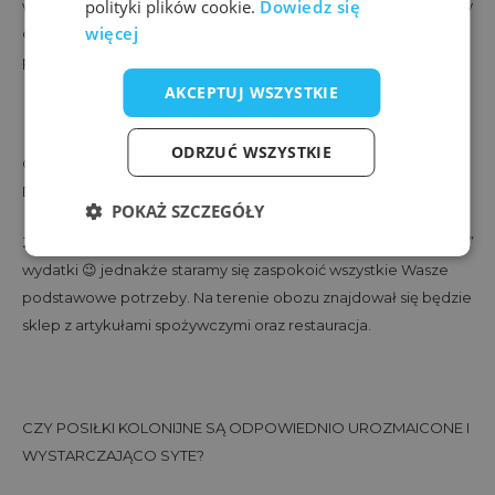
polityki plików cookie.
Dowiedz się
wymogów związanych z wyjazdem na obóz studencki. Prosimy
więcej
o dokładne zapoznanie się z nimi przed odjazdem
podopiecznego.
AKCEPTUJ WSZYSTKIE
ODRZUĆ WSZYSTKIE
CZY POWINIENEM BYĆ PRZYGOTOWANY NA JAKIEŚ
DODATKOWE WYDATKI?
POKAŻ SZCZEGÓŁY
Zalecamy zabranie drobnych pieniędzy na drobne „wieczorne”
wydatki 😉 jednakże staramy się zaspokoić wszystkie Wasze
podstawowe potrzeby. Na terenie obozu znajdował się będzie
sklep z artykułami spożywczymi oraz restauracja.
CZY POSIŁKI KOLONIJNE SĄ ODPOWIEDNIO UROZMAICONE I
WYSTARCZAJĄCO SYTE?