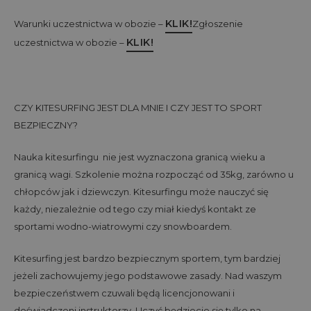
KLIK!
Warunki uczestnictwa w obozie –
Zgłoszenie
KLIK!
uczestnictwa w obozie –
CZY KITESURFING JEST DLA MNIE I CZY JEST TO SPORT
BEZPIECZNY?
Nauka kitesurfingu nie jest wyznaczona granicą wieku a
granicą wagi. Szkolenie można rozpocząć od 35kg, zarówno u
chłopców jak i dziewczyn. Kitesurfingu może nauczyć się
każdy, niezależnie od tego czy miał kiedyś kontakt ze
sportami wodno-wiatrowymi czy snowboardem.
Kitesurfing jest bardzo bezpiecznym sportem, tym bardziej
jeżeli zachowujemy jego podstawowe zasady. Nad waszym
bezpieczeństwem czuwali będą licencjonowani i
doświadczeni instruktorzy. Uczyć będziecie się tylko na