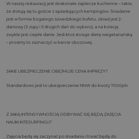
W naszej restauracji jest doskonałe zaplecze kuchenne – takie,
że stołują się tu goście z sąsiadujących kempingów. Śniadanie
jest w formie bogatego szwedzkiego bufetu, obiad jest 2-
daniowy (3 zupy i 5 drugich dań do wyboru), a na kolację
zwykle jest ciepłe danie. Jesli ktoś stosuje dietę wegetariańską
– prosimy to zaznaczyć w karcie obozowej.
JAKIE UBEZPIECZENIE OBEJMUJE CENA IMPREZY?
Standardowo jest to ubezpieczenie NNW do kwoty 7000pln.
Z JAKĄ INTENSYWNOŚCIĄ ODBYWAĆ SIĘ BĘDĄ ZAJĘCIA
NAUKI KITESURFINGU?
Zajęcia będą się zaczynać po śniadaniu i trwać będą do