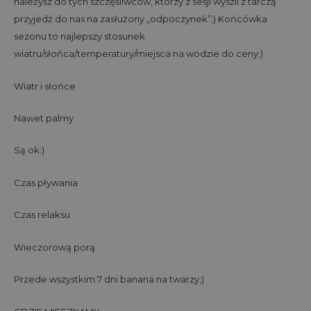
należysz do tych szczęśliwców, którzy z sesji wyszli z tarczą
przyjedź do nas na zasłużony „odpoczynek”;) Końcówka
sezonu to najlepszy stosunek
wiatru/słońca/temperatury/miejsca na wodzie do ceny;)
Wiatr i słońce
Nawet palmy
Są ok:)
Czas pływania
Czas relaksu
Wieczorową porą
Przede wszystkim 7 dni banana na twarzy;)