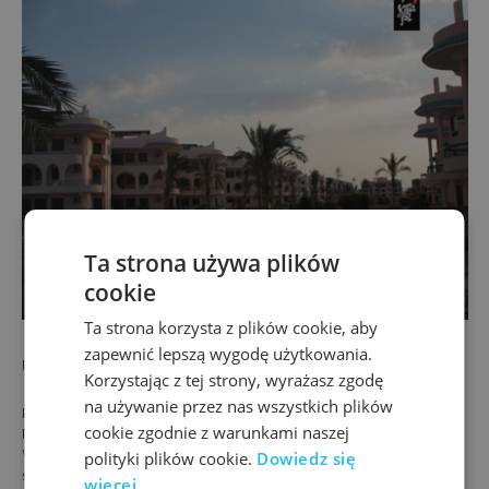
Ta strona używa plików
cookie
Ta strona korzysta z plików cookie, aby
zapewnić lepszą wygodę użytkowania.
HOTEL GREEN SUDR 4* HB (śniadanie i obiadokolacja)
Korzystając z tej strony, wyrażasz zgodę
na używanie przez nas wszystkich plików
PLAŻA
cookie zgodnie z warunkami naszej
Ras Sudr, bezpośrednio przy hotelu.ZAKWATEROWANIE
W trzy-piętrowych budynkach znajdują się pokoje
polityki plików cookie.
Dowiedz się
standardowe oraz pokoje typu ‚suite’, łącznie 136.POKOJE
więcej