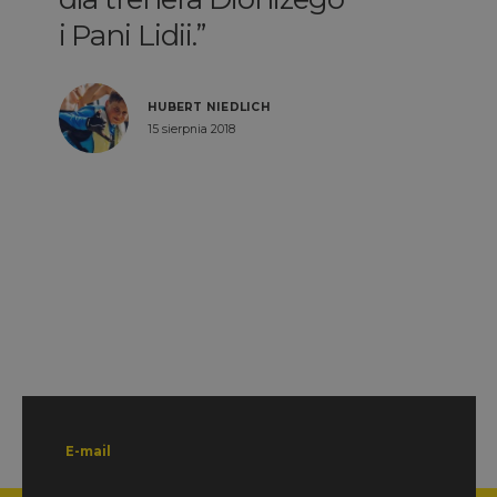
instruktorzy
przykładający się do
zajęć.
KACPER JANUSIAK
26 maja 2017
E-mail