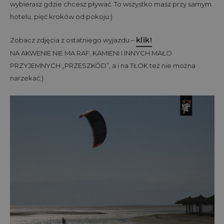
wybierasz gdzie chcesz pływać. To wszystko masz przy samym
hotelu, pięć kroków od pokoju:)
klik!
Zobacz zdjęcia z ostatniego wyjazdu –
NA AKWENIE NIE MA RAF, KAMIENI I INNYCH MAŁO
PRZYJEMNYCH „PRZESZKÓD”, a i na TŁOK też nie można
narzekać;)