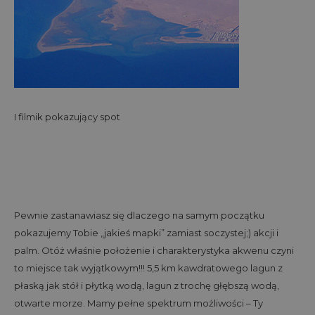
I filmik pokazujący spot
Pewnie zastanawiasz się dlaczego na samym początku
pokazujemy Tobie „jakieś mapki” zamiast soczystej;) akcji i
palm. Otóż właśnie położenie i charakterystyka akwenu czyni
to miejsce tak wyjątkowym!!! 5,5 km kawdratowego lagun z
płaską jak stół i płytką wodą, lagun z trochę głębszą wodą,
otwarte morze. Mamy pełne spektrum możliwości – Ty