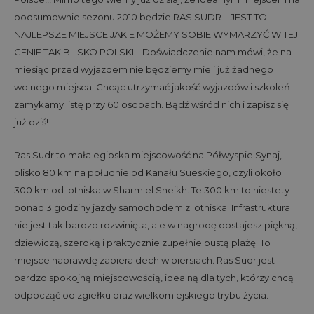
podsumownie sezonu 2010 będzie RAS SUDR – JEST TO
NAJLEPSZE MIEJSCE JAKIE MOŻEMY SOBIE WYMARZYĆ W TEJ
CENIE TAK BLISKO POLSKI!!! Doświadczenie nam mówi, że na
miesiąc przed wyjazdem nie będziemy mieli już żadnego
wolnego miejsca. Chcąc utrzymać jakość wyjazdów i szkoleń
zamykamy listę przy 60 osobach. Bądź wśród nich i zapisz się
już dziś!
Ras Sudr to mała egipska miejscowość na Półwyspie Synaj,
blisko 80 km na południe od Kanału Sueskiego, czyli około
300 km od lotniska w Sharm el Sheikh. Te 300 km to niestety
ponad 3 godziny jazdy samochodem z lotniska. Infrastruktura
nie jest tak bardzo rozwinięta, ale w nagrodę dostajesz piękną,
dziewiczą, szeroką i praktycznie zupełnie pustą plażę. To
miejsce naprawdę zapiera dech w piersiach. Ras Sudr jest
bardzo spokojną miejscowością, idealną dla tych, którzy chcą
odpocząć od zgiełku oraz wielkomiejskiego trybu życia.