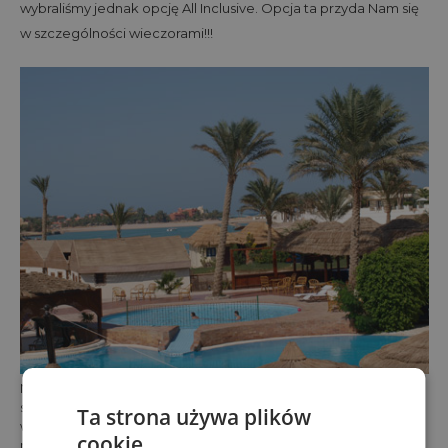
wybraliśmy jednak opcję All Inclusive. Opcja ta przyda Nam się
w szczególności wieczorami!!!
Nowowybudowany hotel położony w samym sercu El Gouny,
składający się z budynku głównego i bungalowów
Ta strona używa plików
wybudowanych na wodzie. Kompleks usytuowany nad
cookie
morzem, posiada własną plażę, oddaloną jedynie o ok.500 m.,