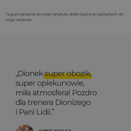
Tagi przypisane do tego artykułu: Brak tagów przypisanych do
tego artykułu.
obozik
,
Elegancka szkoła
wie,
kitesurfingowa! B
! Pozdro
profesjonalni
onizego
instruktorzy
przykładający się 
zajęć.
CH