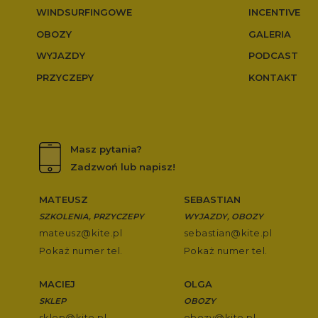
WINDSURFINGOWE
INCENTIVE
OBOZY
GALERIA
WYJAZDY
PODCAST
PRZYCZEPY
KONTAKT
Masz pytania?
Zadzwoń lub napisz!
MATEUSZ
SEBASTIAN
SZKOLENIA, PRZYCZEPY
WYJAZDY, OBOZY
mateusz@kite.pl
sebastian@kite.pl
Pokaż numer tel.
Pokaż numer tel.
MACIEJ
OLGA
SKLEP
OBOZY
sklep@kite.pl
obozy@kite.pl