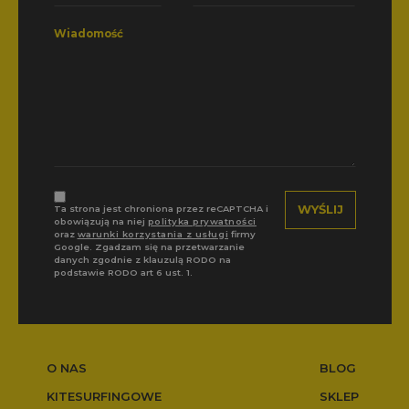
Wiadomość
Ta strona jest chroniona przez reCAPTCHA i
obowiązują na niej
polityka prywatności
oraz
warunki korzystania z usługi
firmy
Google. Zgadzam się na przetwarzanie
danych zgodnie z klauzulą RODO na
podstawie RODO art 6 ust. 1.
O NAS
BLOG
KITESURFINGOWE
SKLEP