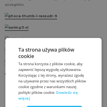
szczegółów.
Ta strona używa plików
cookie
Ta strona korzysta z plików cookie, aby
zapewnić lepszą wygodę użytkowania.
biuro@360travel.pl
KONTAKT
:
, Sebastian – 512 89 90 90
Korzystając z tej strony, wyrażasz zgodę
na używanie przez nas wszystkich plików
cookie zgodnie z warunkami naszej
polityki plików cookie.
Dowiedz się
więcej