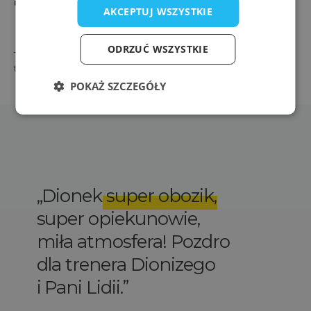
TAGI
AKCEPTUJ WSZYSTKIE
ODRZUĆ WSZYSTKIE
Tagi przypisane do tego artykułu: Brak tagów przypisanych do
tego artykułu.
POKAŻ SZCZEGÓŁY
Dionek
super obozik
,
super opiekunowie,
miła atmosfera! Pozdro
dla trenera Dionizego
i Pani Lidii.