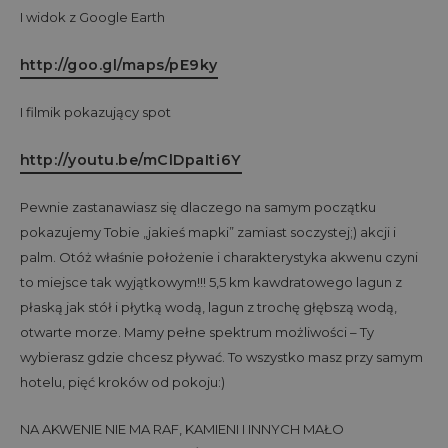
I widok z Google Earth
http://goo.gl/maps/pE9ky
I filmik pokazujący spot
http://youtu.be/mClDpaIti6Y
Pewnie zastanawiasz się dlaczego na samym początku
pokazujemy Tobie „jakieś mapki” zamiast soczystej;) akcji i
palm. Otóż właśnie położenie i charakterystyka akwenu czyni
to miejsce tak wyjątkowym!!! 5,5 km kawdratowego lagun z
płaską jak stół i płytką wodą, lagun z trochę głębszą wodą,
otwarte morze. Mamy pełne spektrum możliwości – Ty
wybierasz gdzie chcesz pływać. To wszystko masz przy samym
hotelu, pięć kroków od pokoju:)
NA AKWENIE NIE MA RAF, KAMIENI I INNYCH MAŁO