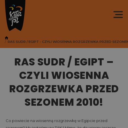
RAS SUDR / EGIPT - CZYLI WIOSENNA ROZGRZEWKA PRZED SEZONEM
RAS SUDR / EGIPT –
CZYLI WIOSENNA
ROZGRZEWKA PRZED
SEZONEM 2010!
Co powiecie na wiosenną rozgrzewkę w Egipcie przed
sezonem? My jesteśmy na TAK:) Mimo, że do wiosny jeszcze