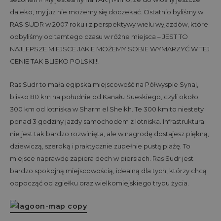
daleko, my już nie możemy się doczekać. Ostatnio byliśmy w
RAS SUDR w 2007 roku i z perspektywy wielu wyjazdów, które
odbyliśmy od tamtego czasu w różne miejsca – JEST TO
NAJLEPSZE MIEJSCE JAKIE MOŻEMY SOBIE WYMARZYĆ W TEJ
CENIE TAK BLISKO POLSKI!!!
Ras Sudr to mała egipska miejscowość na Półwyspie Synaj,
blisko 80 km na południe od Kanału Sueskiego, czyli około
300 km od lotniska w Sharm el Sheikh. Te 300 km to niestety
ponad 3 godziny jazdy samochodem z lotniska. Infrastruktura
nie jest tak bardzo rozwinięta, ale w nagrodę dostajesz piękną,
dziewiczą, szeroką i praktycznie zupełnie pustą plażę. To
miejsce naprawdę zapiera dech w piersiach. Ras Sudr jest
bardzo spokojną miejscowością, idealną dla tych, którzy chcą
odpocząć od zgiełku oraz wielkomiejskiego trybu życia.