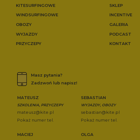
KITESURFINGOWE
SKLEP
WINDSURFINGOWE
INCENTIVE
OBOZY
GALERIA
WYJAZDY
PODCAST
PRZYCZEPY
KONTAKT
Masz pytania?
Zadzwoń lub napisz!
MATEUSZ
SEBASTIAN
SZKOLENIA, PRZYCZEPY
WYJAZDY, OBOZY
mateusz@kite.pl
sebastian@kite.pl
Pokaż numer tel.
Pokaż numer tel.
MACIEJ
OLGA