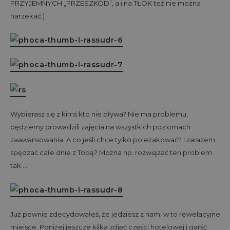
PRZYJEMNYCH „PRZESZKÓD”, a i na TŁOK też nie można
narzekać;)
Wybierasz się z kimś kto nie pływa? Nie ma problemu,
będziemy prowadzili zajęcia na wszystkich poziomach
zaawansowania. A co jeśli chce tylko poleżakować? I zarazem
spędzać całe dnie z Tobą? Można np. rozwiązać ten problem
tak…..
Już pewnie zdecydowałeś, że jedziesz z nami w to rewelacyjne
miejsce. Poniżej jeszcze kilka zdjęć części hotelowej i garść