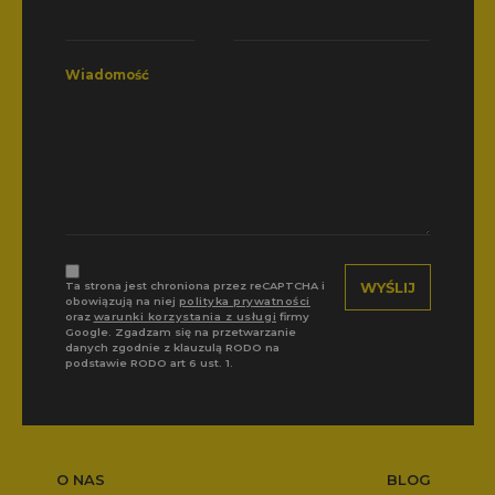
Wiadomość
Ta strona jest chroniona przez reCAPTCHA i
obowiązują na niej
polityka prywatności
oraz
warunki korzystania z usługi
firmy
Google. Zgadzam się na przetwarzanie
danych zgodnie z klauzulą RODO na
podstawie RODO art 6 ust. 1.
O NAS
BLOG