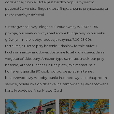
codziennej rutynie. Hotel jest bardzo popularny wśród
pasjonatów windsurfingu i kitesurfingu, chętnie przyjeżdżają tu
także rodziny z dziećmi.
Czterogwiazdkowy, elegancki, zbudowany w 2007 r., 154
pokoje, budynek główny i parterowe bungalowy; w budynku
głównym: małe lobby, recepcja (czynna: 7.00-23.00),
restauracja Piratos przy basenie – dania w formie bufetu,
kuchnia międzynarodowa, dostępne foteliki dla dzieci, dania
wegetariańskie; bary: Amazon typu swim-up, snack-bar przy
basenie, Arenas Blancas Chili na plaży, minimarket; sala
konferencyjna dla 80 osób, ogród; bezpłatny internet
bezprzewodowy w lobby, punkt internetowy; za opłatą: room-
service, opiekunka do dziecka (na zamówienie); akceptowane
karty kredytowe: Visa, MasterCard.