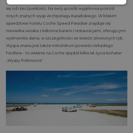
szukających spokoju, kilometrów pustych plaż oraz oderwania
się od rzeczywistości. Na swój sposób wyjątkowa pośród
innych znanych wysp Archipelagu Karaibskiego. W bliskim
sąsiedztwie hotelu Coche Speed Paradise znajduje się
niewielka wioska z kilkoma barami i restauracjami, oferującymi
wyśmienite dania, w szczególności ze świeżo złowionych ryb.
Wyspa znana jest także miłośnikom powieści Arkadego
Fiedlera – to właśnie na Coche spędził kilka lat życia bohater
„Wyspy Robinsona”.