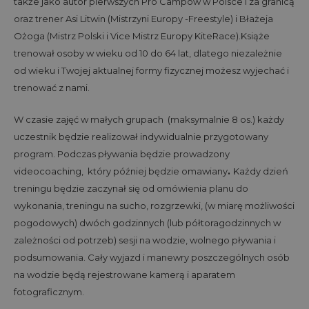
także jako autor pierwszych Pro Campów w Polsce i za granicą
oraz trener Asi Litwin (Mistrzyni Europy -Freestyle) i Błażeja
Ożoga (Mistrz Polski i Vice Mistrz Europy KiteRace).Książe
trenował osoby w wieku od 10 do 64 lat, dlatego niezależnie
od wieku i Twojej aktualnej formy fizycznej możesz wyjechać i
trenować z nami.
W czasie zajęć w małych grupach (maksymalnie 8 os.) każdy
uczestnik będzie realizował indywidualnie przygotowany
program. Podczas pływania będzie prowadzony
videocoaching, który później będzie omawiany
.
Każdy dzień
treningu będzie zaczynał się od omówienia planu do
wykonania, treningu na sucho, rozgrzewki, (w miarę możliwości
pogodowych) dwóch godzinnych (lub półtoragodzinnych w
zależności od potrzeb) sesji na wodzie, wolnego pływania i
podsumowania. Cały wyjazd i manewry poszczególnych osób
na wodzie będą rejestrowane kamerą i aparatem
fotograficznym.