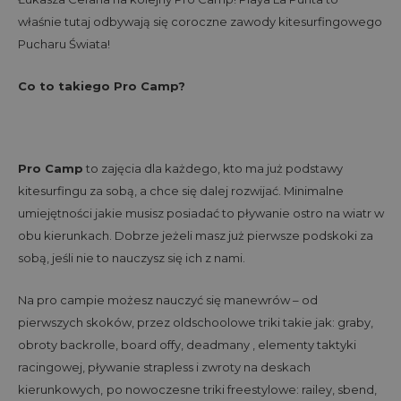
właśnie tutaj odbywają się coroczne zawody kitesurfingowego
Pucharu Świata!
Co to takiego Pro Camp?
Pro Camp
to zajęcia dla każdego, kto ma już podstawy
kitesurfingu za sobą, a chce się dalej rozwijać. Minimalne
umiejętności jakie musisz posiadać to pływanie ostro na wiatr w
obu kierunkach. Dobrze jeżeli masz już pierwsze podskoki za
sobą, jeśli nie to nauczysz się ich z nami.
Na pro campie możesz nauczyć się manewrów – od
pierwszych skoków, przez oldschoolowe triki takie jak: graby,
obroty backrolle, board offy, deadmany , elementy taktyki
racingowej, pływanie strapless i zwroty na deskach
kierunkowych,
po nowoczesne triki freestylowe: railey, sbend,