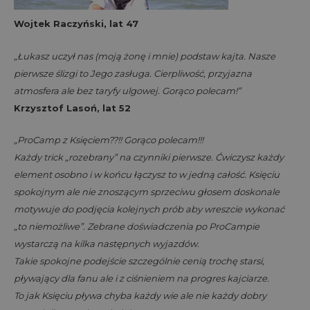
Wojtek Raczyński, lat 47
„Łukasz uczył nas (moją żonę i mnie) podstaw kajta. Nasze
pierwsze ślizgi to Jego zasługa. Cierpliwość, przyjazna
atmosfera ale bez taryfy ulgowej. Gorąco polecam!”
Krzysztof Lasoń, lat 52
„ProCamp z Księciem??!! Gorąco polecam!!!
Każdy trick „rozebrany” na czynniki pierwsze. Ćwiczysz każdy
element osobno i w końcu łączysz to w jedną całość. Księciu
spokojnym ale nie znoszącym sprzeciwu głosem doskonale
motywuje do podjęcia kolejnych prób aby wreszcie wykonać
„to niemożliwe”. Zebrane doświadczenia po ProCampie
wystarczą na kilka następnych wyjazdów.
Takie spokojne podejście szczególnie cenią trochę starsi,
pływający dla fanu ale i z ciśnieniem na progres kajciarze.
To jak Księciu pływa chyba każdy wie ale nie każdy dobry