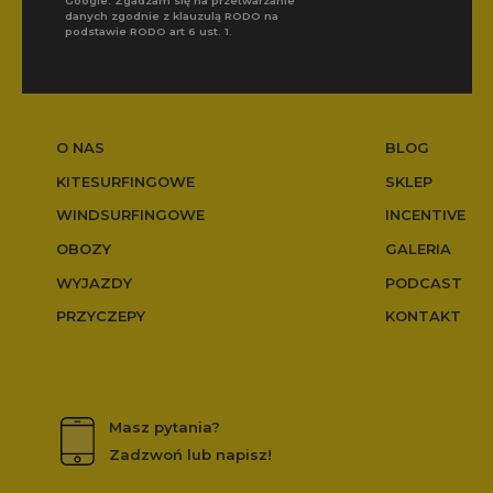
Google. Zgadzam się na przetwarzanie
danych zgodnie z klauzulą RODO na
podstawie RODO art 6 ust. 1.
O NAS
BLOG
KITESURFINGOWE
SKLEP
WINDSURFINGOWE
INCENTIVE
OBOZY
GALERIA
WYJAZDY
PODCAST
PRZYCZEPY
KONTAKT
Masz pytania?
Zadzwoń lub napisz!