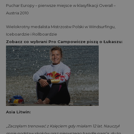
Puchar Europy – pierwsze miejsce w klasyfikacji Overall –
Austria 2010
Wielokrotny medalista Mistrzostw Polski w Windsurfingu,
Iceboardzie i Rollboardzie
Zobacz co wybrani Pro Campowicze piszą o Łukaszu:
Asia Litwin:
„Zaczęłam trenować z Księciem gdy miałam 12 lat. Nauczył
mnie podstaw skoków oraz pierwszego handle pass’a, dużo