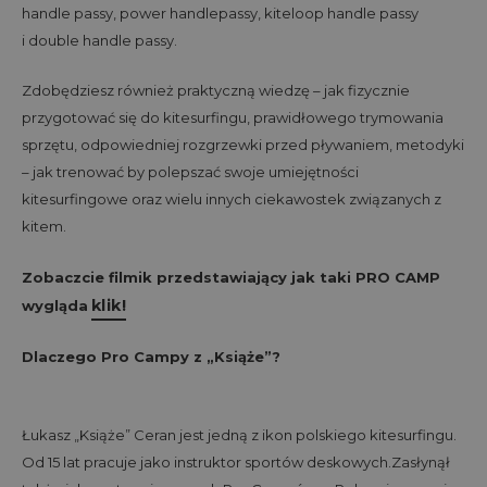
handle passy, power handlepassy, kiteloop handle passy
i double handle passy.
Zdobędziesz również praktyczną wiedzę – jak fizycznie
przygotować się do kitesurfingu, prawidłowego trymowania
sprzętu, odpowiedniej rozgrzewki przed pływaniem, metodyki
– jak trenować by polepszać swoje umiejętności
kitesurfingowe oraz wielu innych ciekawostek związanych z
kitem.
Zobaczcie filmik przedstawiający jak taki PRO CAMP
klik!
wygląda
Dlaczego Pro Campy z „Książe”?
Łukasz „Książe” Ceran jest jedną z ikon polskiego kitesurfingu.
Od 15 lat pracuje jako instruktor sportów deskowych.
Zasłynął