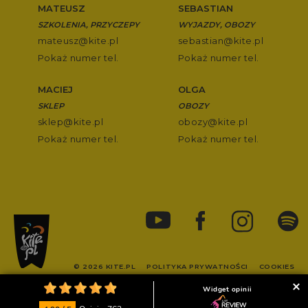
MATEUSZ
SEBASTIAN
SZKOLENIA, PRZYCZEPY
WYJAZDY, OBOZY
mateusz@kite.pl
sebastian@kite.pl
Pokaż numer tel.
Pokaż numer tel.
MACIEJ
OLGA
SKLEP
OBOZY
sklep@kite.pl
obozy@kite.pl
Pokaż numer tel.
Pokaż numer tel.
© 2026 KITE.PL
POLITYKA PRYWATNOŚCI
COOKIES
Widget opinii
POWERED BY