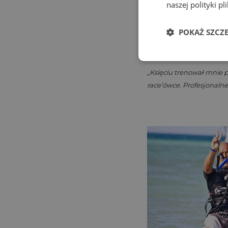
naszej polityki p
POKAŻ SZCZ
Błażej Ożóg:
„Księciu trenował mnie p
race’ówce. Profesjonalne