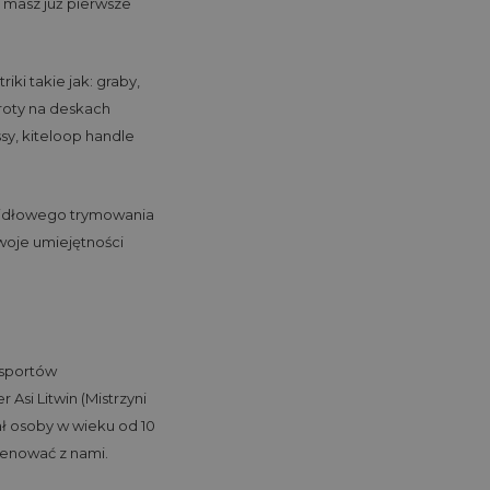
i masz już pierwsze
i takie jak: graby,
wroty na deskach
sy, kiteloop handle
awidłowego trymowania
woje umiejętności
r sportów
Asi Litwin (Mistrzyni
ał osoby w wieku od 10
trenować z nami.