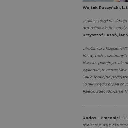
Wojtek Raczyński, lat
„Łukasz uczył nas (moją 
atmosfera ale bez taryfy
Krzysztof Lasoń, lat 
„ProCamp z Księciem??!!
Każdy trick „rozebrany” 
Księciu spokojnym ale n
wykonać „to niemożliwe
Takie spokojne podejście 
To jak Księciu pływa ch
Księciu zdecydowanie TA
___________
___________
Rodos – Prasonisi
– ki
miejsce: dużą plażę oto