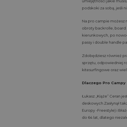
umiejętności jakie musis
podskoki za sobą, jeśli ni
Na pro campie możesz na
obroty backrolle, board 
kierunkowych,
po nowocz
passy i double handle pa
Zdobędziesz również pra
sprzętu, odpowiedniej r
kitesurfingowe oraz wie
Dlaczego Pro Campy z
Łukasz „Kiąże” Ceran jest
deskowych.
Zasłynął tak
Europy -Freestyle) i Bła
do 64 lat, dlatego nieza