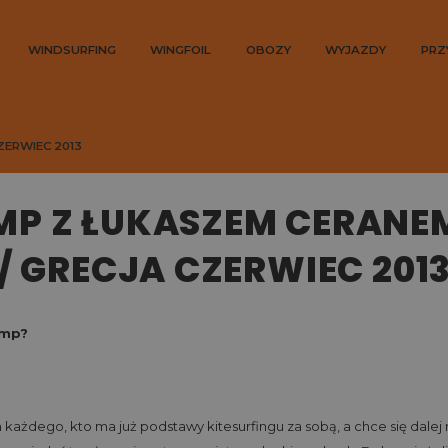
WINDSURFING
WINGFOIL
OBOZY
WYJAZDY
PRZ
ZERWIEC 2013
MP Z ŁUKASZEM CERANE
/ GRECJA CZERWIEC 201
amp?
a każdego, kto ma już podstawy kitesurfingu za sobą, a chce się dalej