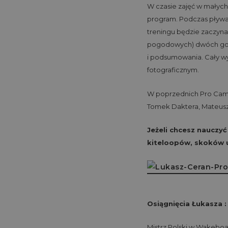
W czasie zajęć w małych
program. Podczas pływa
treningu będzie zaczyna
pogodowych) dwóch godz
i podsumowania. Cały w
fotograficznym.
W poprzednich Pro Campac
Tomek Daktera, Mateusz
Jeżeli chcesz nauczyć
kiteloopów, skoków 
Osiągnięcia Łukasza :
Mistrz Polski w Wakeboar