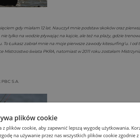
ięciem gdy miałam 12 lat. Nauczył mnie podstaw skoków oraz pierws
nie tylko na wodzie pływając na kajcie, ale też na plaży, gdzie treno
. To Łukasz zabrał mnie na moje pierwsze zawody kitesurfing’u. I od te
 Mistrzostwo świata PKRA, natomiast w 2011 roku zostałam Mistrzyni
 PBC S.A.
żywa plików cookie
a z plików cookie, aby zapewnić lepszą wygodę użytkowania. Korzy
 zgodę na używanie przez nas wszystkich plików cookie zgodnie 