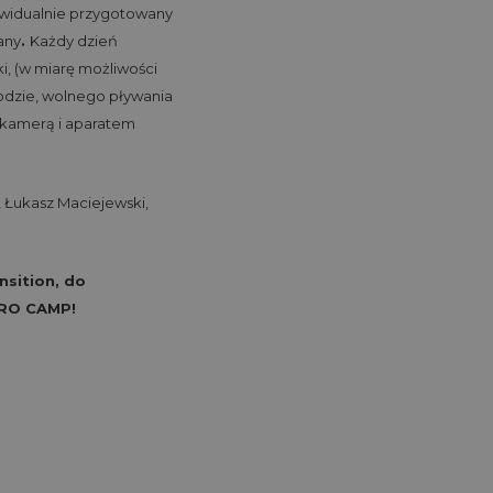
dywidualnie przygotowany
any
.
Każdy dzień
i, (w miarę możliwości
odzie, wolnego pływania
 kamerą i aparatem
, Łukasz Maciejewski,
nsition, do
PRO CAMP!