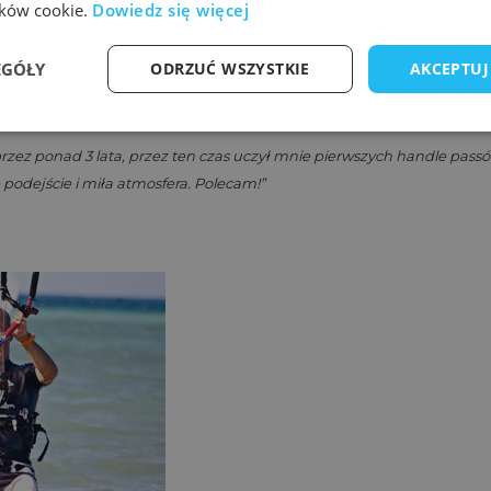
lików cookie.
Dowiedz się więcej
EGÓŁY
ODRZUĆ WSZYSTKIE
AKCEPTUJ
rzez ponad 3 lata, przez ten czas uczył mnie pierwszych handle passó
 podejście i miła atmosfera. Polecam!”