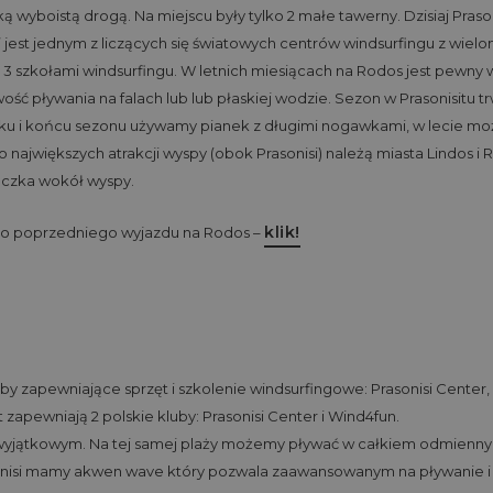
ską wyboistą drogą. Na miejscu były tylko 2 małe tawerny. Dzisiaj Pras
 jest jednym z liczących się światowych centrów windsurfingu z wiel
i 3 szkołami windsurfingu. W letnich miesiącach na Rodos jest pewny w
ść pływania na falach lub lub płaskiej wodzie. Sezon w Prasonisitu 
tku i końcu sezonu używamy pianek z długimi nogawkami, w lecie m
Do największych atrakcji wyspy (obok Prasonisi) należą miasta Lindos i 
czka wokół wyspy.
klik!
go poprzedniego wyjazdu na Rodos –
luby zapewniające sprzęt i szkolenie windsurfingowe: Prasonisi Center
t zapewniają 2 polskie kluby: Prasonisi Center i Wind4fun.
m wyjątkowym. Na tej samej plaży możemy pływać w całkiem odmienn
onisi mamy akwen wave który pozwala zaawansowanym na pływanie i 