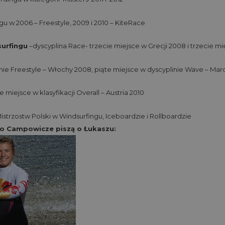
ngu w 2006 – Freestyle, 2009 i 2010 – KiteRace
surfingu
–dyscyplina Race- trzecie miejsce w Grecji 2008 i trzecie m
inie Freestyle – Włochy 2008, piąte miejsce w dyscyplinie Wave – Mar
 miejsce w klasyfikacji Overall – Austria 2010
strzostw Polski w Windsurfingu, Iceboardzie i Rollboardzie
ro Campowicze piszą o Łukaszu: