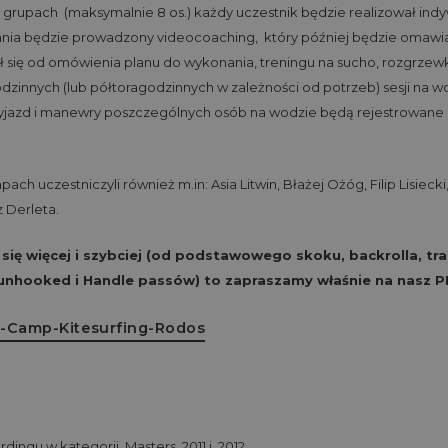
 grupach (maksymalnie 8 os.) każdy uczestnik będzie realizował in
nia będzie prowadzony videocoaching, który później będzie omawi
ł się od omówienia planu do wykonania, treningu na sucho, rozgrzewk
innych (lub półtoragodzinnych w zależności od potrzeb) sesji na w
yjazd i manewry poszczególnych osób na wodzie będą rejestrowane
h uczestniczyli również m.in: Asia Litwin, Błażej Ożóg, Filip Lisiecki
 Derleta.
 się więcej i szybciej (od podstawowego skoku, backrolla, tra
unhooked i Handle passów) to zapraszamy właśnie na nasz 
dingu w kategorii Masters 2011 i 2012