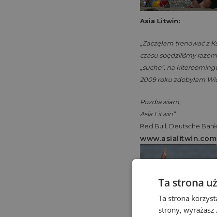
Asia Litwin:
„Zaczęłam trenować z Ks
czasu spędziliśmy razem 
„sucho”, na kiteroomingu
2009 roku zdobyłam Wice
Pozdrawiam,
Asia Litwin”
Red Bull, Deutsche Bank
www.asialitwin.com
Ta strona u
Ta strona korzyst
strony, wyrażasz