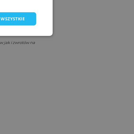
 WSZYSTKIE
w jak i zwrotów na