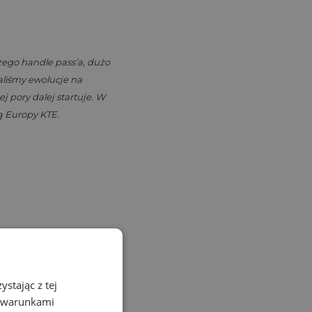
zego handle pass’a, dużo
waliśmy ewolucje na
j pory dalej startuje. W
ą Europy KTE.
stając z tej
z warunkami