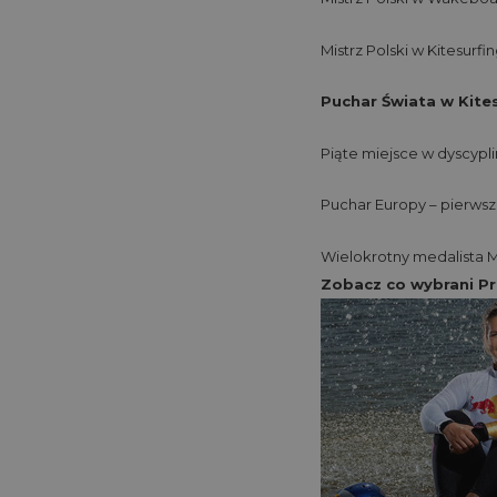
Mistrz Polski w Kitesurfi
Puchar Świata w Kite
Piąte miejsce w dyscypl
Puchar Europy – pierwsze
Wielokrotny medalista Mi
Zobacz co wybrani P