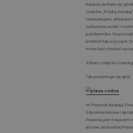
Katavia, jechało się gór
Greków ,,Polską Wioską”
restauracjami, sklepami 
turkusowa woda i możliwo
października. Na począ
krótkich lub w lycrach. 
może być również wycie
Zobacz zdjęcia z nasze
Tak prezentuje się spot.
W Prasonisi działają 3 k
Szkolenie kitowe i sprzę
Prasonisi jest miejsce
stronie zachodniej Pras