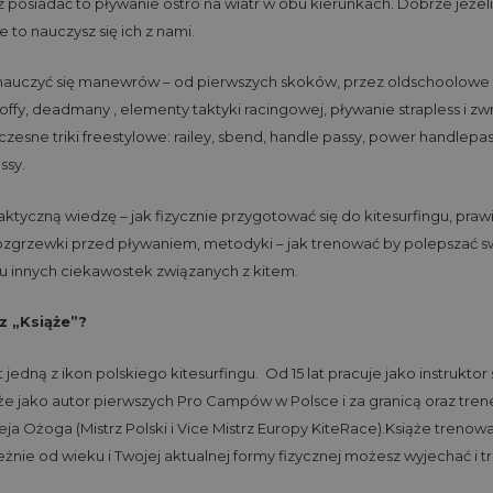
z posiadać to pływanie ostro na wiatr w obu kierunkach. Dobrze jeżel
e to nauczysz się ich z nami.
uczyć się manewrów – od pierwszych skoków, przez oldschoolowe trik
offy, deadmany , elementy taktyki racingowej, pływanie strapless i z
esne triki freestylowe: railey, sbend, handle passy, power handlepas
ssy.
ktyczną wiedzę – jak fizycznie przygotować się do kitesurfingu, pr
ozgrzewki przed pływaniem, metodyki – jak trenować by polepszać s
lu innych ciekawostek związanych z kitem.
 „Książe”?
 jedną z ikon polskiego kitesurfingu. Od 15 lat pracuje jako instrukto
że jako autor pierwszych Pro Campów w Polsce i za granicą oraz trener 
żeja Ożoga (Mistrz Polski i Vice Mistrz Europy KiteRace).Książe trenow
leżnie od wieku i Twojej aktualnej formy fizycznej możesz wyjechać i 