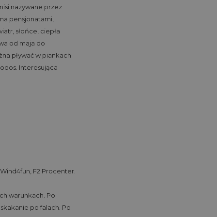
onisi nazywane przez
oma pensjonatami,
iatr, słońce, ciepła
trwa od maja do
ożna pływać w piankach
Rodos. Interesująca
, Wind4fun, F2 Procenter.
ych warunkach. Po
skakanie po falach. Po