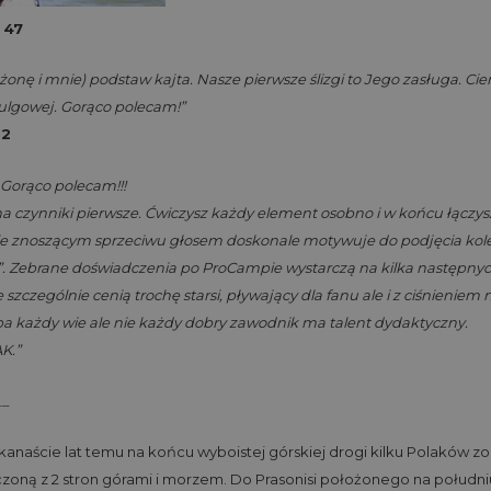
 47
żonę i mnie) podstaw kajta. Nasze pierwsze ślizgi to Jego zasługa. Cie
 ulgowej. Gorąco polecam!”
52
 Gorąco polecam!!!
na czynniki pierwsze. Ćwiczysz każdy element osobno i w końcu łączysz
ie znoszącym sprzeciwu głosem doskonale motywuje do podjęcia kole
”. Zebrane doświadczenia po ProCampie wystarczą na kilka następny
szczególnie cenią trochę starsi, pływający dla fanu ale i z ciśnieniem 
yba każdy wie ale nie każdy dobry zawodnik ma talent dydaktyczny.
K.”
__
lkanaście lat temu na końcu wyboistej górskiej drogi kilku Polaków 
czoną z 2 stron górami i morzem. Do Prasonisi położonego na południ