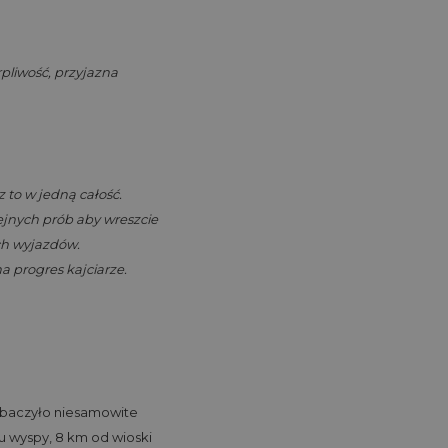
rpliwość, przyjazna
 to w jedną całość.
jnych prób aby wreszcie
ch wyjazdów.
na progres kajciarze.
zobaczyło niesamowite
u wyspy, 8 km od wioski