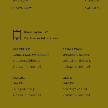
WYJAZDY
PODCAST
PRZYCZEPY
KONTAKT
Masz pytania?
Zadzwoń lub napisz!
MATEUSZ
SEBASTIAN
SZKOLENIA, PRZYCZEPY
WYJAZDY, OBOZY
mateusz@kite.pl
sebastian@kite.pl
Pokaż numer tel.
Pokaż numer tel.
MACIEJ
OLGA
SKLEP
OBOZY
sklep@kite.pl
obozy@kite.pl
Pokaż numer tel.
Pokaż numer tel.