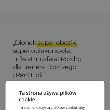
Dionek
super obozik
,
super opiekunowie,
miła atmosfera! Pozdro
dla trenera Dionizego
i Pani Lidii.
HUBERT NIEDLICH
Ta strona używa plików
15 sierpnia 2018
cookie
Ta strona korzysta z plików cookie, aby