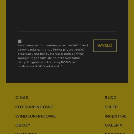
Ta strona jest chroniona przez reCAPTCHA i
obowiązują na niej
polityka prywatności
oraz
warunki korzystania z usługi
firmy
Google. Zgadzam się na przetwarzanie
danych zgodnie z klauzulą RODO na
podstawie RODO art 6 ust. 1.
O NAS
BLOG
KITESURFINGOWE
SKLEP
WINDSURFINGOWE
INCENTIVE
OBOZY
GALERIA