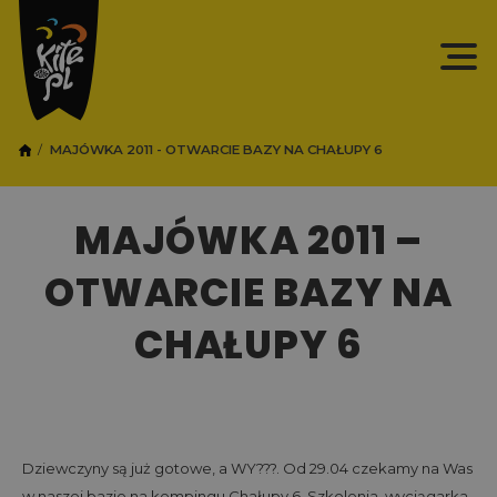
MAJÓWKA 2011 - OTWARCIE BAZY NA CHAŁUPY 6
MAJÓWKA 2011 –
OTWARCIE BAZY NA
CHAŁUPY 6
Dziewczyny są już gotowe, a WY???. Od 29.04 czekamy na Was
w naszej bazie na kempingu Chałupy 6. Szkolenia, wyciągarka,